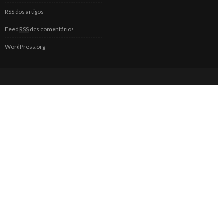
RSS
dos artigos
Feed
RSS
dos comentários
WordPress.org