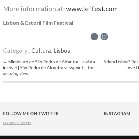
More information at:
www.leffest.com
Lisbon & Estoril Film Festival
Category :
Cultura
,
Lisboa
←
Miradouro de São Pedro de Alcantra – a vista
Adora Lisboa? Rese
Post navigation
incrível | São Pedro de Alcantra viewpoint – the
Love L
amazing view
FOLLOW ME ON TWITTER
INSTAGRAM
Os meus Tweets