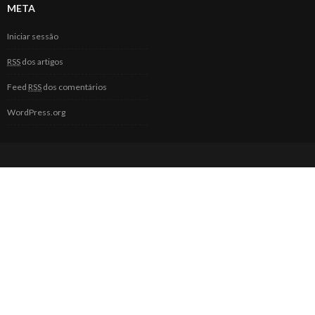
META
Iniciar sessão
RSS
dos artigos
Feed
RSS
dos comentários
WordPress.org