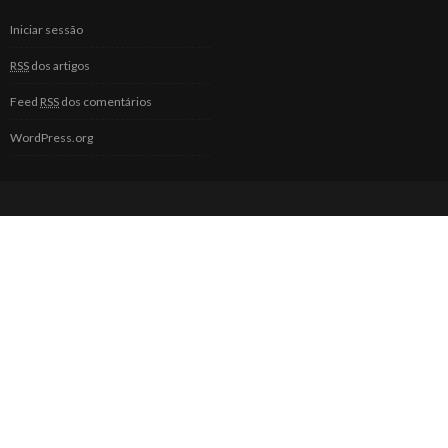
Iniciar sessão
RSS
dos artigos
Feed
RSS
dos comentários
WordPress.org