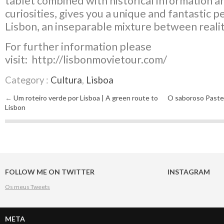
tablet combined with historical information a
curiosities, gives you a unique and fantastic p
Lisbon, an inseparable mixture between reality
For further information please
visit: http://lisbonmovietour.com/
Category :
Cultura
,
Lisboa
←
Um roteiro verde por Lisboa | A green route to
O saboroso Pastel
Post navigation
Lisbon
FOLLOW ME ON TWITTER
INSTAGRAM
Os meus Tweets
META