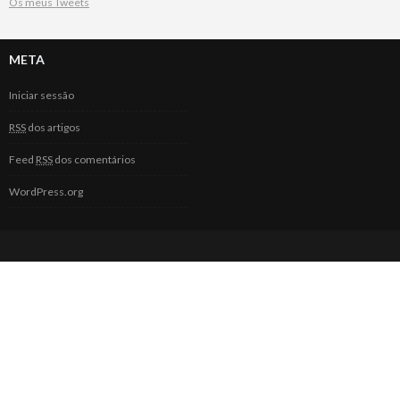
Os meus Tweets
META
Iniciar sessão
RSS
dos artigos
Feed
RSS
dos comentários
WordPress.org