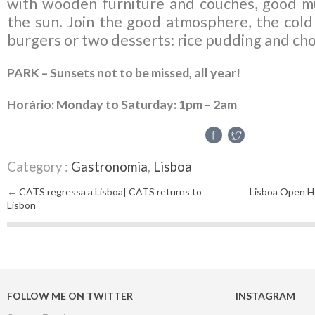
with wooden furniture and couches, good mu
the sun. Join the good atmosphere, the col
burgers or two desserts: rice pudding and cho
PARK – Sunsets not to be missed, all year!
Horário: Monday to Saturday: 1pm – 2am
Category :
Gastronomia
,
Lisboa
←
CATS regressa a Lisboa| CATS returns to
Lisboa Open H
Post navigation
Lisbon
FOLLOW ME ON TWITTER
INSTAGRAM