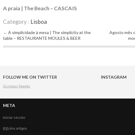
A praia | The Beach – CASCAIS
Category :
Lisboa
←
A simplicidade à mesa | The simplicity at the
Agosto mês d
Post navigation
table – RESTAURANTE MOULES & BEER
mon
FOLLOW ME ON TWITTER
INSTAGRAM
Os meus Tweets
META
Iniciar sessão
RSS
dos artigos