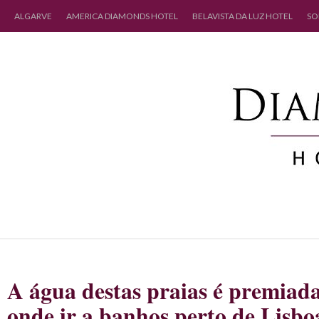
ALGARVE
AMERICA DIAMONDS HOTEL
BELAVISTA DA LUZ HOTEL
SO
A água destas praias é premiad
onde ir a banhos perto de Lisbo