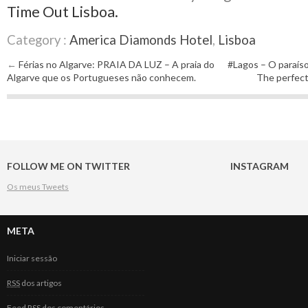
Time Out Lisboa.
Category :
America Diamonds Hotel
,
Lisboa
←
Férias no Algarve: PRAIA DA LUZ – A praia do
#Lagos – O paraíso 
Post navigation
Algarve que os Portugueses não conhecem.
The perfect
FOLLOW ME ON TWITTER
INSTAGRAM
Os meus Tweets
META
Iniciar sessão
RSS
dos artigos
Feed
RSS
dos comentários