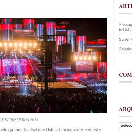
ART
Passag
in Lis
Super F
Rossio
COM
ARQ
K IN RIO LISBOA 2018
Arquiv
eiro grande festival que Lisboa tem para oferecer este