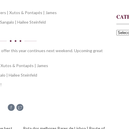
lers | Xutos & Pontapés | James
CAT
 Sangalo | Hailee Steinfeld
Catego
 to offer this year continues next weekend. Upcoming great
| Xutos & Pontapés | James
alo | Hailee Steinfeld
!
he best
Rota dos melhores Bares de Lisboa | Route of