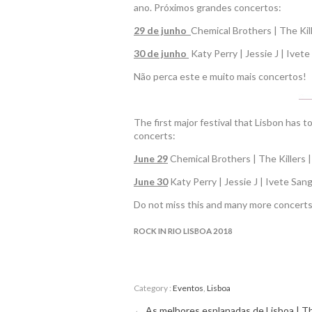
ano. Próximos grandes concertos:
29 de junho
Chemical Brothers | The Kil
30 de junho
Katy Perry | Jessie J | Ivete
Não perca este e muito mais concertos!
The first major festival that Lisbon has
concerts:
June 29
Chemical Brothers | The Killers 
June 30
Katy Perry | Jessie J | Ivete Sang
Do not miss this and many more concerts
ROCK IN RIO LISBOA 2018
Category :
Eventos
,
Lisboa
←
As melhores esplanadas de Lisboa | T