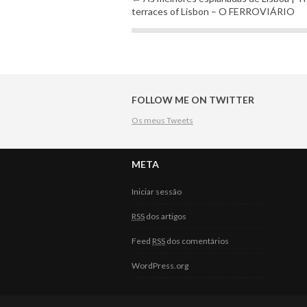
Post navigation
terraces of Lisbon – O FERROVIÁRIO
FOLLOW ME ON TWITTER
Os meus Tweets
META
Iniciar sessão
RSS
dos artigos
Feed
RSS
dos comentários
WordPress.org