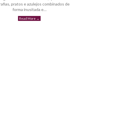
rafias, pratos e azulejos combinados de
forma inusitada e…
Read More
→