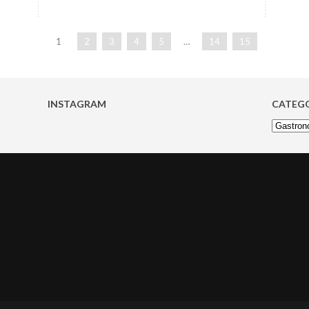
1
2
3
4
5
…
14
15
INSTAGRAM
CATEG
Categoria