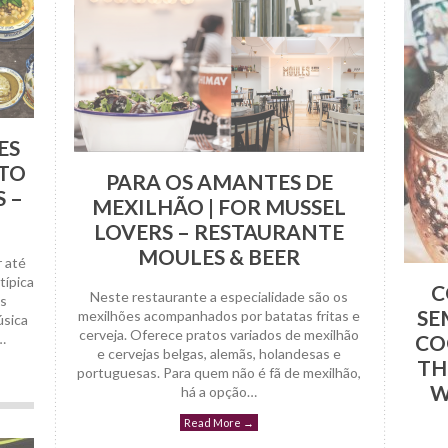
ES
 TO
PARA OS AMANTES DE
 –
MEXILHÃO | FOR MUSSEL
LOVERS – RESTAURANTE
MOULES & BEER
r até
típica
C
Neste restaurante a especialidade são os
is
SE
mexilhões acompanhados por batatas fritas e
úsica
cerveja. Oferece pratos variados de mexilhão
…
CO
e cervejas belgas, alemãs, holandesas e
TH
portuguesas. Para quem não é fã de mexilhão,
W
há a opção…
Read More
→