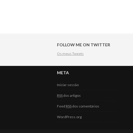
Post navigation
FOLLOW ME ON TWITTER
Os meus Tweets
META
Iniciar sessão
RSS
dos artigos
Feed
RSS
dos comentários
WordPress.org