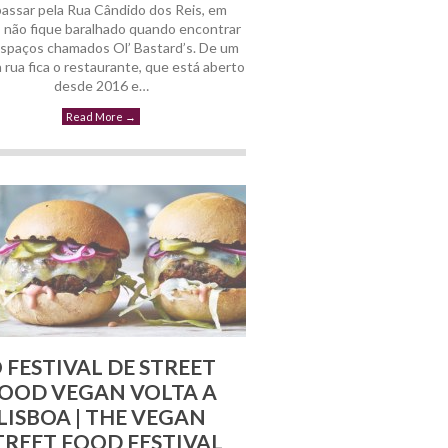
passar pela Rua Cândido dos Reis, em
, não fique baralhado quando encontrar
espaços chamados Ol’ Bastard’s. De um
a rua fica o restaurante, que está aberto
11 Abril, 2019
desde 2016 e…
Read More
→
 FESTIVAL DE STREET
OOD VEGAN VOLTA A
LISBOA | THE VEGAN
TREET FOOD FESTIVAL