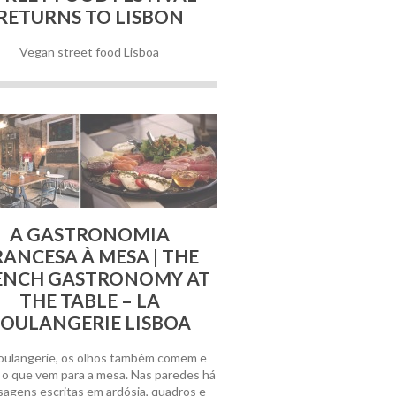
RETURNS TO LISBON
Vegan street food Lisboa
13 Fevereiro, 2019
A GASTRONOMIA
RANCESA À MESA | THE
ENCH GASTRONOMY AT
THE TABLE – LA
OULANGERIE LISBOA
oulangerie, os olhos também comem e
 o que vem para a mesa. Nas paredes há
agens escritas em ardósia, quadros e