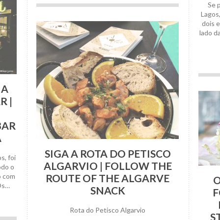
Se 
18 Abril, 2019
Lagos
dois 
lado d
IA
 |
BAR
A
SIGA A ROTA DO PETISCO
s, foi
ALGARVIO | FOLLOW THE
odo o
o com
ROUTE OF THE ALGARVE
O
Os…
SNACK
F
Rota do Petisco Algarvio
S