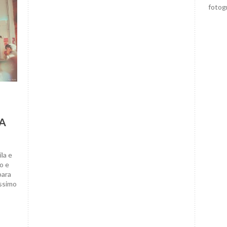
fotog
A
la e
o e
para
ssimo