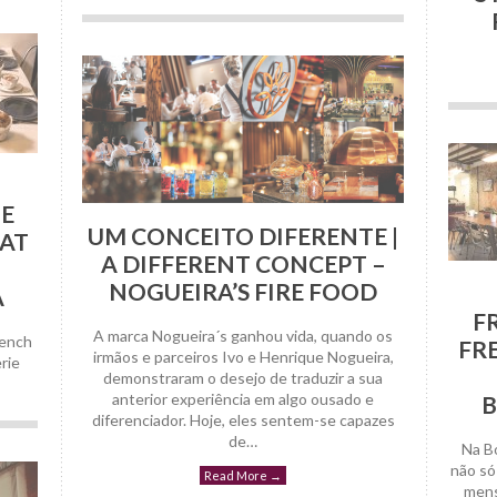
1 Abril, 2019
HE
UM CONCEITO DIFERENTE |
AT
A DIFFERENT CONCEPT –
NOGUEIRA’S FIRE FOOD
A
F
A marca Nogueira´s ganhou vida, quando os
rench
FR
irmãos e parceiros Ivo e Henrique Nogueira,
rie
demonstraram o desejo de traduzir a sua
anterior experiência em algo ousado e
B
diferenciador. Hoje, eles sentem-se capazes
de…
Na B
não só
Read More
→
4 Janeiro, 2019
mens