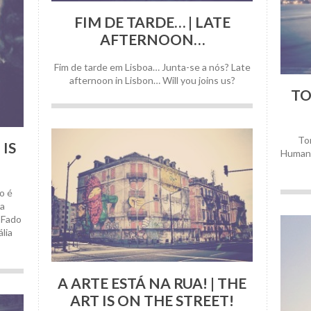
7 Maio, 2014
FIM DE TARDE… | LATE
AFTERNOON…
Fim de tarde em Lisboa… Junta-se a nós? Late
afternoon in Lisbon… Will you joins us?
TO
To
 IS
Humani
o é
ia
. Fado
lia
A ARTE ESTÁ NA RUA! | THE
ART IS ON THE STREET!
29 Abril, 2014