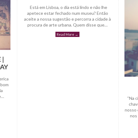
Está em Lisboa, o dia está lindo e não lhe
apetece estar fechado num museu? Então
aceite a nossa sugestão e percorra a cidade à
procura de arte urbana. Quem disse que…
Read More
→
 |
DAY
erica
o bom
da
e…
“Na ci
chav
nosso 
nos