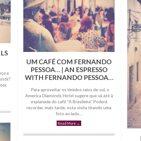
LS
UM CAFÉ COM FERNANDO
PESSOA… | AN ESPRESSO
eça a
WITH FERNANDO PESSOA…
istir?
oor,
Para aproveitar os tímidos raios de sol, o
America Diamonds Hotel sugere que vá até à
esplanada do café “A Brasileira”. Poderá
recordar, mais tarde, esta visita tirando uma
foto ao lado…
Read More
→
22 Maio, 2014